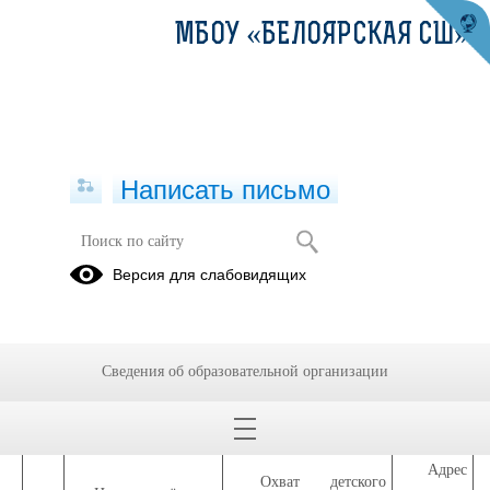
МБОУ «БЕЛОЯРСКАЯ СШ»
Написать письмо
Приём в школу "Лукьяновская ОШ"
Версия для слабовидящих
Уважаемые родители (законные представители)
будущих первоклассников!
Сведения об образовательной организации
В 2026–2027 учебном году планируется открыть 1 первый класс.
Общее количество будущих первоклассников – 12 человек.
Приём в первый класс осуществляется в два этапа:
Адрес
Охват детского