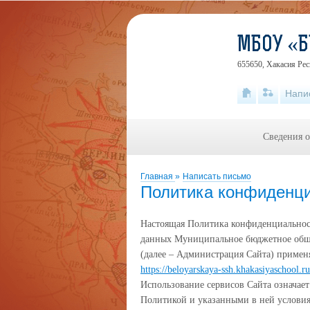
МБОУ «Б
655650, Хакасия Рес
Напи
Сведения о
Главная
»
Написать письмо
Политика конфиденц
Настоящая Политика конфиденциальнос
данных Муниципальное бюджетное обще
(далее – Администрация Сайта) применя
https://beloyarskaya-ssh.khakasiyaschool.ru
Использование сервисов Сайта означает
Политикой и указанными в ней условия