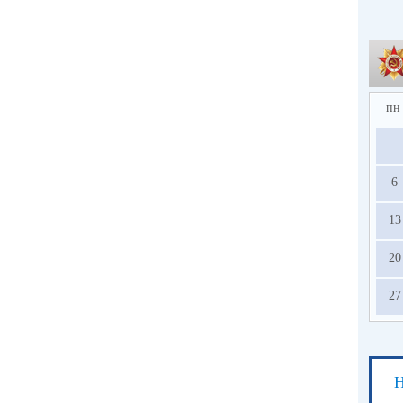
пн
6
13
20
27
Н