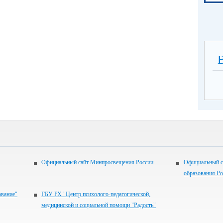
Официальный сайт Минпросвещения России
Официальный с
образования Р
ование"
ГБУ РХ "Центр психолого-педагогической,
медицинской и социальной помощи "Радость"