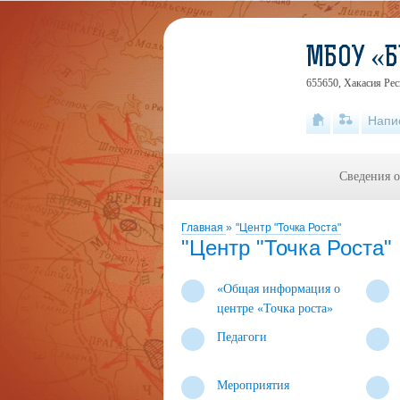
МБОУ «Б
655650, Хакасия Рес
Напи
Сведения о
Главная
»
"Центр "Точка Роста"
"Центр "Точка Роста"
«Общая информация о
центре «Точка роста»
Педагоги
Мероприятия