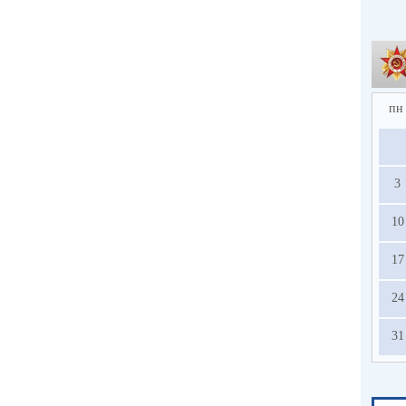
пн
3
10
17
24
31