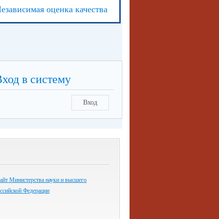
езависимая оценка качества
Вход в систему
Вход
айт Министерства науки и высшего
оссийской Федерации