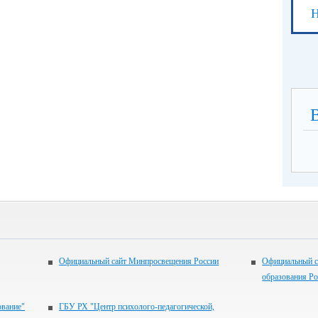
Н
Официальный сайт Минпросвещения России
Официальный с
образования Р
ование"
ГБУ РХ "Центр психолого-педагогической,