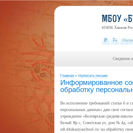
МБОУ «Б
655650, Хакасия Рес
Напи
Сведения о
Главная
»
Написать письмо
Информированное сог
обработку персональн
Во исполнение требований статьи 6 и с
персональных данных» даю своё согла
учреждение «Белоярская средняя школа»
Белый Яр с, Советская ул, дом № 4д, сай
ssh.khakasiyaschool.ru/ на обработку 