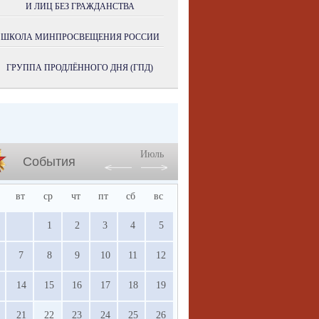
И ЛИЦ БЕЗ ГРАЖДАНСТВА
ШКОЛА МИНПРОСВЕЩЕНИЯ РОССИИ
ГРУППА ПРОДЛЁННОГО ДНЯ (ГПД)
Июль
События
вт
ср
чт
пт
сб
вс
1
2
3
4
5
7
8
9
10
11
12
14
15
16
17
18
19
21
22
23
24
25
26