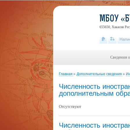
МБОУ «Б
655650, Хакасия Рес
Напи
Сведения о
Главная
»
Дополнительные сведения
»
Ин
Численность иностра
дополнительным обр
Отсутствуют
Численность иностра