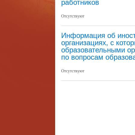
работников
Отсутствуют
Информация об иност
организациях, с кото
образовательными ор
по вопросам образова
Отсутствуют