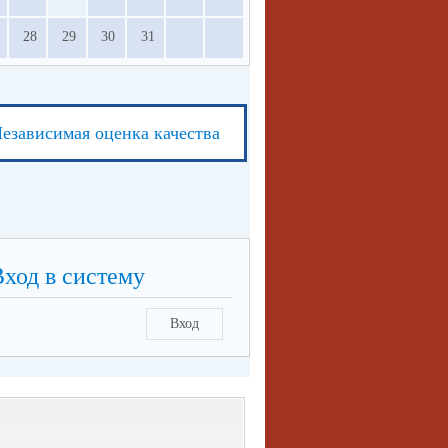
28
29
30
31
езависимая оценка качества
Вход в систему
Вход