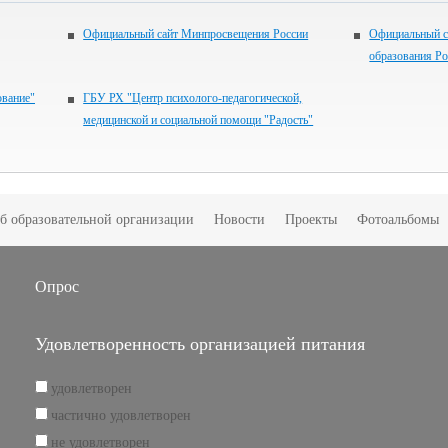
Официальный сайт Минпросвещения России
Официальный с
образования Р
ование"
ГБУ РХ "Центр психолого-педагогической,
медицинской и социальной помощи "Радость"
б образовательной организации
Новости
Проекты
Фотоальбомы
Опрос
Удовлетворенность организацией питания
удовлетворен
частично удовлетворен
не удовлетворен