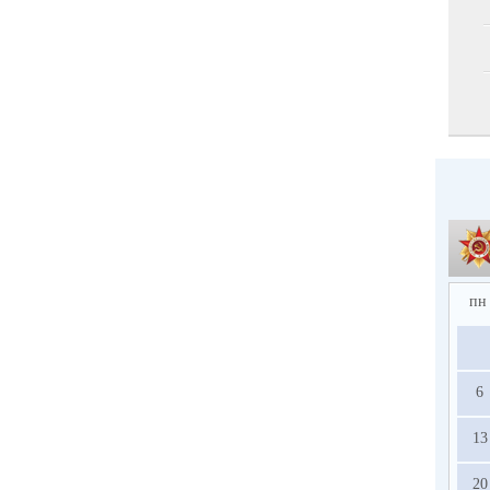
пн
6
13
20