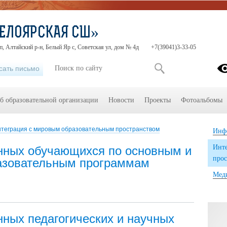
ЕЛОЯРСКАЯ СШ»
п, Алтайский р-н, Белый Яр с, Советская ул, дом № 4д
+7(39041)3-33-05
сать письмо
б образовательной организации
Новости
Проекты
Фотоальбомы
теграция с мировым образовательным пространством
Инф
Инте
нных обучающихся по основным и
прос
азовательным программам
Мед
нных педагогических и научных